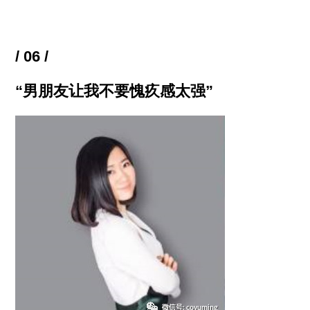
/ 06 /
“男朋友让我不要愧疚感太强”