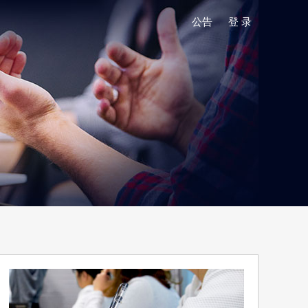
公告
登 录