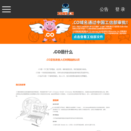
公告
登 录